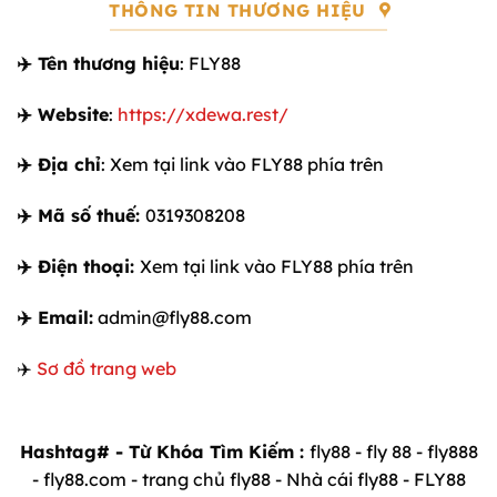
THÔNG TIN THƯƠNG HIỆU
✈️ Tên thương hiệu
: FLY88
✈️ Website
:
https://xdewa.rest/
✈️ Địa chỉ
: Xem tại link vào FLY88 phía trên
✈️ Mã số thuế:
0319308208
✈️ Điện thoại:
Xem tại link vào FLY88 phía trên
✈️ Email:
admin@fly88.com
✈️
Sơ đồ trang web
Hashtag
# - Từ Khóa Tìm Kiếm :
fly88 - fly 88 - fly888
- fly88.com - trang chủ fly88 - Nhà cái fly88 - FLY88