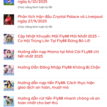
Atletico
ngày 6/10/2025
đấu
Madrid
ở
Chức năng bình luận bị tắt
Lille
ngày
Phân
vs
6/10/2025
tích
Phân tích trận đấu Crystal Palace và Liverpool
PSG
trận
ngày
ngày 27/9/2025
đấu
6/10/2025
ở
Chức năng bình luận bị tắt
Juventus
Phân
gặp
tích
Cập Nhật Khuyến Mãi Fly88 Mới Nhất 2025 –
AC
trận
Milan
Cơ Hội Trúng Lớn Tại Fly88 Đừng Bỏ Lỡ!
đấu
ngày
Crystal
6/10/2025
Hướng dẫn nạp Momo tại Nhà Cái FLy88 chi
Palace
và
tiết nhất 2025
Liverpool
ngày
Hướng Dẫn Đăng Nhập Fly88 Không Bị Chặn
27/9/2025
Hướng dẫn nạp tiền Fly88: Cách thực hiện
giao dịch an toàn, mượt mà
Hướng dẫn rút tiền Fly88 nhanh chóng và an
toàn nhất cho bet thủ