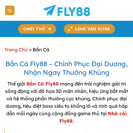
Chuyển
đến
nội
dung
CHƠI THỬ
LINK VÀO FLY88
Trang Chủ
»
Bắn Cá
Bắn Cá Fly88 – Chinh Phục Đại Dương,
Nhận Ngay Thưởng Khủng
Thế giới
Bắn Cá Fly88
mang đến trải nghiệm giải trí
sống động với đồ họa 3D mãn nhãn, hiệu ứng bắt mắt
và hệ thống phần thưởng cực khủng. Chinh phục đại
dương, tiêu diệt boss siêu to khổng lồ và rinh quà hấp
dẫn mỗi ngày cùng cộng đồng game thủ tại
Nhà cái
Fly88
.